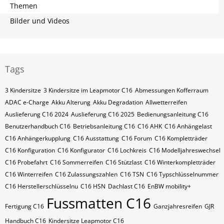
Themen
Bilder und Videos
Tags
3 Kindersitze
3 Kindersitze im Leapmotor C16
Abmessungen Kofferraum
ADAC e-Charge
Akku Alterung
Akku Degradation
Allwetterreifen
Auslieferung C16 2024
Auslieferung C16 2025
Bedienungsanleitung C16
Benutzerhandbuch C16
Betriebsanleitung C16
C16 AHK
C16 Anhängelast
C16 Anhängerkupplung
C16 Ausstattung
C16 Forum
C16 Kompletträder
C16 Konfiguration
C16 Konfigurator
C16 Lochkreis
C16 Modelljahreswechsel
C16 Probefahrt
C16 Sommerreifen
C16 Stützlast
C16 Winterkompletträder
C16 Winterreifen
C16 Zulassungszahlen
C16​​​​ TSN
C16​​​​ Typschlüsselnummer
C16​​​​​ Herstellerschlüsselnu
C16​​​​​ HSN
Dachlast C16
EnBW mobility+
Fussmatten C16
Fertigung C16
Ganzjahresreifen
GJR
Handbuch C16
Kindersitze Leapmotor C16