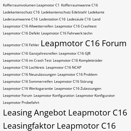
Kofferraumvolumen Leapmotor C1
Kofferraumwanne C16
Ladekantenschutz C16
Ladekantenschutz Edelstahl
Ladekarte
Laderaumwanne C16
Ladestation C16
Ladesäule C16
Land
Leapmotor C16 Allwetterreifen
Leapmotor C16 Crashtest
Leapmotor C16 Defekt
Leapmotor C16 Fahrwerk techn
Leapmotor C16 Forum
Leapmotor C16 Fehler
Leapmotor C16 Ganzjahresreifen
Leapmotor C16 GJR
Leapmotor C16 im Crash Test
Leapmotor C16 Kompletträder
Leapmotor C16 Lochkreis
Leapmotor C16 NCAP
Leapmotor C16 Neuzulassungen
Leapmotor C16 Problem
Leapmotor C16 Sommerreifen
Leapmotor C16 Störung
Leapmotor C16 Werksgarantie
Leapmotor C16 Zulassungen
Leapmotor Forum
Leapmotor Konfiguration
Leapmotor Konfigurator
Leapmotor Probefahrt
Leasing Angebot Leapmotor C16
Leasingfaktor Leapmotor C16