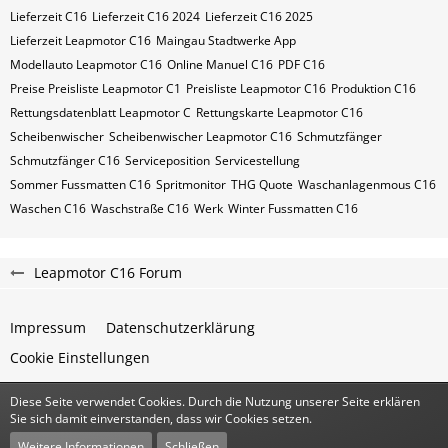
Lieferzeit C16
Lieferzeit C16 2024
Lieferzeit C16 2025
Lieferzeit Leapmotor C16
Maingau Stadtwerke App
Modellauto Leapmotor C16
Online Manuel C16
PDF C16
Preise Preisliste Leapmotor C1
Preisliste Leapmotor C16
Produktion C16
Rettungsdatenblatt Leapmotor C
Rettungskarte Leapmotor C16
Scheibenwischer
Scheibenwischer Leapmotor​ C16
Schmutzfänger
Schmutzfänger C16
Serviceposition
Servicestellung
Sommer Fussmatten C16
Spritmonitor
THG Quote
Waschanlagenmous C16
Waschen C16
Waschstraße C16
Werk
Winter Fussmatten C16
Leapmotor C16 Forum
Impressum
Datenschutzerklärung
Cookie Einstellungen
Diese Seite verwendet Cookies. Durch die Nutzung unserer Seite erklären
Community-Software:
WoltLab Suite™
Sie sich damit einverstanden, dass wir Cookies setzen.
Stil:
Classic
von
cls-design
Weitere Informationen
Schließen