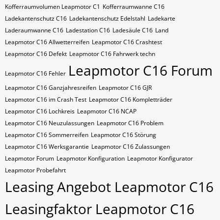
Kofferraumvolumen Leapmotor C1
Kofferraumwanne C16
Ladekantenschutz C16
Ladekantenschutz Edelstahl
Ladekarte
Laderaumwanne C16
Ladestation C16
Ladesäule C16
Land
Leapmotor C16 Allwetterreifen
Leapmotor C16 Crashtest
Leapmotor C16 Defekt
Leapmotor C16 Fahrwerk techn
Leapmotor C16 Forum
Leapmotor C16 Fehler
Leapmotor C16 Ganzjahresreifen
Leapmotor C16 GJR
Leapmotor C16 im Crash Test
Leapmotor C16 Kompletträder
Leapmotor C16 Lochkreis
Leapmotor C16 NCAP
Leapmotor C16 Neuzulassungen
Leapmotor C16 Problem
Leapmotor C16 Sommerreifen
Leapmotor C16 Störung
Leapmotor C16 Werksgarantie
Leapmotor C16 Zulassungen
Leapmotor Forum
Leapmotor Konfiguration
Leapmotor Konfigurator
Leapmotor Probefahrt
Leasing Angebot Leapmotor C16
Leasingfaktor Leapmotor C16