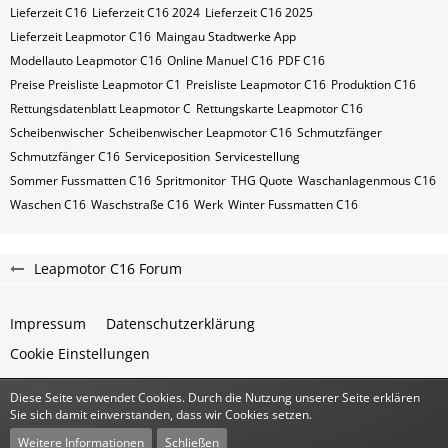
Lieferzeit C16
Lieferzeit C16 2024
Lieferzeit C16 2025
Lieferzeit Leapmotor C16
Maingau Stadtwerke App
Modellauto Leapmotor C16
Online Manuel C16
PDF C16
Preise Preisliste Leapmotor C1
Preisliste Leapmotor C16
Produktion C16
Rettungsdatenblatt Leapmotor C
Rettungskarte Leapmotor C16
Scheibenwischer
Scheibenwischer Leapmotor​ C16
Schmutzfänger
Schmutzfänger C16
Serviceposition
Servicestellung
Sommer Fussmatten C16
Spritmonitor
THG Quote
Waschanlagenmous C16
Waschen C16
Waschstraße C16
Werk
Winter Fussmatten C16
Leapmotor C16 Forum
Impressum
Datenschutzerklärung
Cookie Einstellungen
Diese Seite verwendet Cookies. Durch die Nutzung unserer Seite erklären
Community-Software:
WoltLab Suite™
Sie sich damit einverstanden, dass wir Cookies setzen.
Stil:
Classic
von
cls-design
Weitere Informationen
Schließen