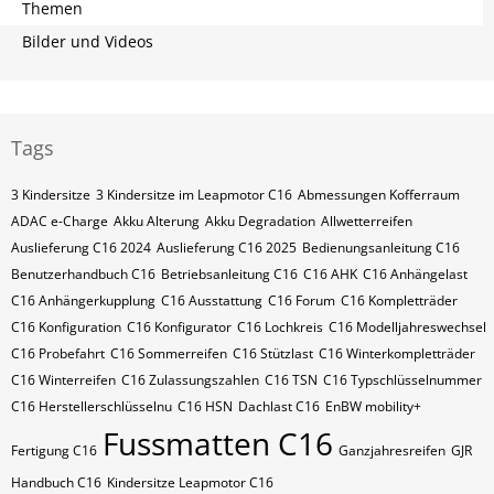
Themen
Bilder und Videos
Tags
3 Kindersitze
3 Kindersitze im Leapmotor C16
Abmessungen Kofferraum
ADAC e-Charge
Akku Alterung
Akku Degradation
Allwetterreifen
Auslieferung C16 2024
Auslieferung C16 2025
Bedienungsanleitung C16
Benutzerhandbuch C16
Betriebsanleitung C16
C16 AHK
C16 Anhängelast
C16 Anhängerkupplung
C16 Ausstattung
C16 Forum
C16 Kompletträder
C16 Konfiguration
C16 Konfigurator
C16 Lochkreis
C16 Modelljahreswechsel
C16 Probefahrt
C16 Sommerreifen
C16 Stützlast
C16 Winterkompletträder
C16 Winterreifen
C16 Zulassungszahlen
C16​​​​ TSN
C16​​​​ Typschlüsselnummer
C16​​​​​ Herstellerschlüsselnu
C16​​​​​ HSN
Dachlast C16
EnBW mobility+
Fussmatten C16
Fertigung C16
Ganzjahresreifen
GJR
Handbuch C16
Kindersitze Leapmotor C16