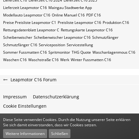
Lieferzeit C16
Lieferzeit C16 2024
Lieferzeit C16 2025
Lieferzeit Leapmotor C16
Maingau Stadtwerke App
Modellauto Leapmotor C16
Online Manuel C16
PDF C16
Preise Preisliste Leapmotor C1
Preisliste Leapmotor C16
Produktion C16
Rettungsdatenblatt Leapmotor C
Rettungskarte Leapmotor C16
Scheibenwischer
Scheibenwischer Leapmotor​ C16
Schmutzfänger
Schmutzfänger C16
Serviceposition
Servicestellung
Sommer Fussmatten C16
Spritmonitor
THG Quote
Waschanlagenmous C16
Waschen C16
Waschstraße C16
Werk
Winter Fussmatten C16
Leapmotor C16 Forum
Impressum
Datenschutzerklärung
Cookie Einstellungen
Diese Seite verwendet Cookies. Durch die Nutzung unserer Seite erklären
Community-Software:
WoltLab Suite™
Sie sich damit einverstanden, dass wir Cookies setzen.
Stil:
Classic
von
cls-design
Weitere Informationen
Schließen