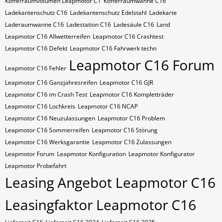
Kofferraumvolumen Leapmotor C1
Kofferraumwanne C16
Ladekantenschutz C16
Ladekantenschutz Edelstahl
Ladekarte
Laderaumwanne C16
Ladestation C16
Ladesäule C16
Land
Leapmotor C16 Allwetterreifen
Leapmotor C16 Crashtest
Leapmotor C16 Defekt
Leapmotor C16 Fahrwerk techn
Leapmotor C16 Forum
Leapmotor C16 Fehler
Leapmotor C16 Ganzjahresreifen
Leapmotor C16 GJR
Leapmotor C16 im Crash Test
Leapmotor C16 Kompletträder
Leapmotor C16 Lochkreis
Leapmotor C16 NCAP
Leapmotor C16 Neuzulassungen
Leapmotor C16 Problem
Leapmotor C16 Sommerreifen
Leapmotor C16 Störung
Leapmotor C16 Werksgarantie
Leapmotor C16 Zulassungen
Leapmotor Forum
Leapmotor Konfiguration
Leapmotor Konfigurator
Leapmotor Probefahrt
Leasing Angebot Leapmotor C16
Leasingfaktor Leapmotor C16