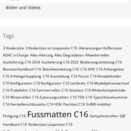
Bilder und Videos
Tags
3 Kindersitze
3 Kindersitze im Leapmotor C16
Abmessungen Kofferraum
ADAC e-Charge
Akku Alterung
Akku Degradation
Allwetterreifen
Auslieferung C16 2024
Auslieferung C16 2025
Bedienungsanleitung C16
Benutzerhandbuch C16
Betriebsanleitung C16
C16 AHK
C16 Anhängelast
C16 Anhängerkupplung
C16 Ausstattung
C16 Forum
C16 Kompletträder
C16 Konfiguration
C16 Konfigurator
C16 Lochkreis
C16 Modelljahreswechsel
C16 Probefahrt
C16 Sommerreifen
C16 Stützlast
C16 Winterkompletträder
C16 Winterreifen
C16 Zulassungszahlen
C16​​​​ TSN
C16​​​​ Typschlüsselnummer
C16​​​​​ Herstellerschlüsselnu
C16​​​​​ HSN
Dachlast C16
EnBW mobility+
Fussmatten C16
Fertigung C16
Ganzjahresreifen
GJR
Handbuch C16
Kindersitze Leapmotor C16