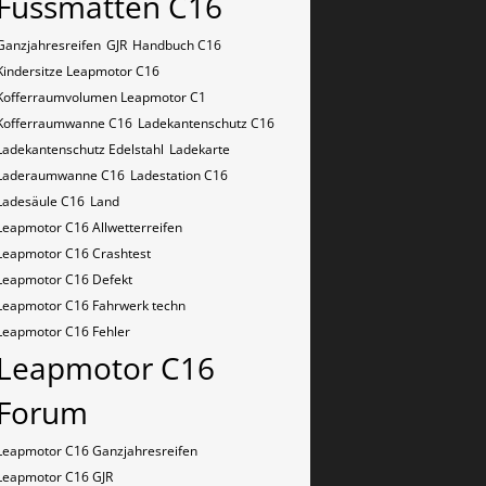
Fussmatten C16
Ganzjahresreifen
GJR
Handbuch C16
Kindersitze Leapmotor C16
Kofferraumvolumen Leapmotor C1
Kofferraumwanne C16
Ladekantenschutz C16
Ladekantenschutz Edelstahl
Ladekarte
Laderaumwanne C16
Ladestation C16
Ladesäule C16
Land
Leapmotor C16 Allwetterreifen
Leapmotor C16 Crashtest
Leapmotor C16 Defekt
Leapmotor C16 Fahrwerk techn
Leapmotor C16 Fehler
Leapmotor C16
Forum
Leapmotor C16 Ganzjahresreifen
Leapmotor C16 GJR