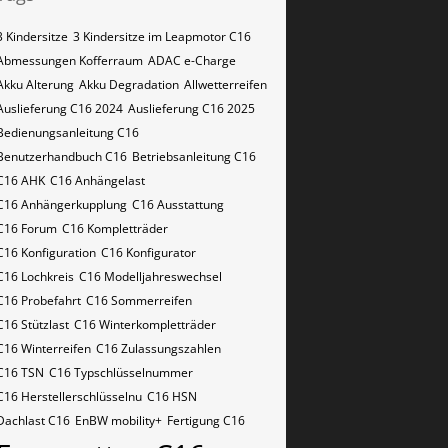
3 Kindersitze
3 Kindersitze im Leapmotor C16
Abmessungen Kofferraum
ADAC e-Charge
Akku Alterung
Akku Degradation
Allwetterreifen
Auslieferung C16 2024
Auslieferung C16 2025
Bedienungsanleitung C16
Benutzerhandbuch C16
Betriebsanleitung C16
C16 AHK
C16 Anhängelast
C16 Anhängerkupplung
C16 Ausstattung
C16 Forum
C16 Kompletträder
C16 Konfiguration
C16 Konfigurator
C16 Lochkreis
C16 Modelljahreswechsel
C16 Probefahrt
C16 Sommerreifen
C16 Stützlast
C16 Winterkompletträder
C16 Winterreifen
C16 Zulassungszahlen
C16​​​​ TSN
C16​​​​ Typschlüsselnummer
C16​​​​​ Herstellerschlüsselnu
C16​​​​​ HSN
Dachlast C16
EnBW mobility+
Fertigung C16