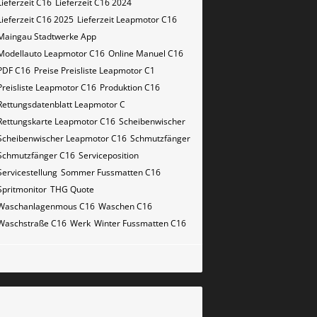
Lieferzeit C16
Lieferzeit C16 2024
Lieferzeit C16 2025
Lieferzeit Leapmotor C16
Maingau Stadtwerke App
Modellauto Leapmotor C16
Online Manuel C16
PDF C16
Preise Preisliste Leapmotor C1
Preisliste Leapmotor C16
Produktion C16
Rettungsdatenblatt Leapmotor C
Rettungskarte Leapmotor C16
Scheibenwischer
Scheibenwischer Leapmotor​ C16
Schmutzfänger
Schmutzfänger C16
Serviceposition
Servicestellung
Sommer Fussmatten C16
Spritmonitor
THG Quote
Waschanlagenmous C16
Waschen C16
Waschstraße C16
Werk
Winter Fussmatten C16