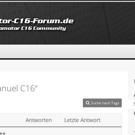
nuel C16“
Suche nach Tags
Antworten
Letzte Antwort
++