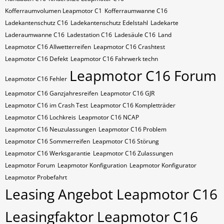
Kofferraumvolumen Leapmotor C1
Kofferraumwanne C16
Ladekantenschutz C16
Ladekantenschutz Edelstahl
Ladekarte
Laderaumwanne C16
Ladestation C16
Ladesäule C16
Land
Leapmotor C16 Allwetterreifen
Leapmotor C16 Crashtest
Leapmotor C16 Defekt
Leapmotor C16 Fahrwerk techn
Leapmotor C16 Forum
Leapmotor C16 Fehler
Leapmotor C16 Ganzjahresreifen
Leapmotor C16 GJR
Leapmotor C16 im Crash Test
Leapmotor C16 Kompletträder
Leapmotor C16 Lochkreis
Leapmotor C16 NCAP
Leapmotor C16 Neuzulassungen
Leapmotor C16 Problem
Leapmotor C16 Sommerreifen
Leapmotor C16 Störung
Leapmotor C16 Werksgarantie
Leapmotor C16 Zulassungen
Leapmotor Forum
Leapmotor Konfiguration
Leapmotor Konfigurator
Leapmotor Probefahrt
Leasing Angebot Leapmotor C16
Leasingfaktor Leapmotor C16