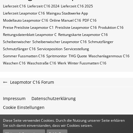
Lieferzeit C16
Lieferzeit C16 2024
Lieferzeit C16 2025
Lieferzeit Leapmotor C16
Maingau Stadtwerke App
Modellauto Leapmotor C16
Online Manuel C16
PDF C16
Preise Preisliste Leapmotor C1
Preisliste Leapmotor C16
Produktion C16
Rettungsdatenblatt Leapmotor C
Rettungskarte Leapmotor C16
Scheibenwischer
Scheibenwischer Leapmotor​ C16
Schmutzfänger
Schmutzfänger C16
Serviceposition
Servicestellung
Sommer Fussmatten C16
Spritmonitor
THG Quote
Waschanlagenmous C16
Waschen C16
Waschstraße C16
Werk
Winter Fussmatten C16
Leapmotor C16 Forum
Impressum
Datenschutzerklärung
Cookie Einstellungen
Diese Seite verwendet Cookies. Durch die Nutzung unserer Seite erklären
Community-Software:
WoltLab Suite™
Sie sich damit einverstanden, dass wir Cookies setzen.
Stil:
Classic
von
cls-design