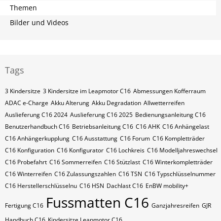
Themen
Bilder und Videos
Tags
3 Kindersitze
3 Kindersitze im Leapmotor C16
Abmessungen Kofferraum
ADAC e-Charge
Akku Alterung
Akku Degradation
Allwetterreifen
Auslieferung C16 2024
Auslieferung C16 2025
Bedienungsanleitung C16
Benutzerhandbuch C16
Betriebsanleitung C16
C16 AHK
C16 Anhängelast
C16 Anhängerkupplung
C16 Ausstattung
C16 Forum
C16 Kompletträder
C16 Konfiguration
C16 Konfigurator
C16 Lochkreis
C16 Modelljahreswechsel
C16 Probefahrt
C16 Sommerreifen
C16 Stützlast
C16 Winterkompletträder
C16 Winterreifen
C16 Zulassungszahlen
C16​​​​ TSN
C16​​​​ Typschlüsselnummer
C16​​​​​ Herstellerschlüsselnu
C16​​​​​ HSN
Dachlast C16
EnBW mobility+
Fussmatten C16
Fertigung C16
Ganzjahresreifen
GJR
Handbuch C16
Kindersitze Leapmotor C16