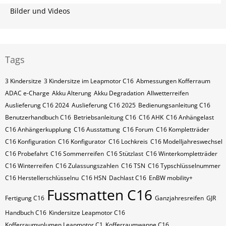
Bilder und Videos
Tags
3 Kindersitze
3 Kindersitze im Leapmotor C16
Abmessungen Kofferraum
ADAC e-Charge
Akku Alterung
Akku Degradation
Allwetterreifen
Auslieferung C16 2024
Auslieferung C16 2025
Bedienungsanleitung C16
Benutzerhandbuch C16
Betriebsanleitung C16
C16 AHK
C16 Anhängelast
C16 Anhängerkupplung
C16 Ausstattung
C16 Forum
C16 Kompletträder
C16 Konfiguration
C16 Konfigurator
C16 Lochkreis
C16 Modelljahreswechsel
C16 Probefahrt
C16 Sommerreifen
C16 Stützlast
C16 Winterkompletträder
C16 Winterreifen
C16 Zulassungszahlen
C16​​​​ TSN
C16​​​​ Typschlüsselnummer
C16​​​​​ Herstellerschlüsselnu
C16​​​​​ HSN
Dachlast C16
EnBW mobility+
Fussmatten C16
Fertigung C16
Ganzjahresreifen
GJR
Handbuch C16
Kindersitze Leapmotor C16
Kofferraumvolumen Leapmotor C1
Kofferraumwanne C16