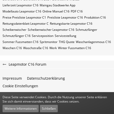
Lieferzeit Leapmotor C16
Maingau Stadtwerke App
Modellauto Leapmotor C16
Online Manuel C16
PDF C16
Preise Preisliste Leapmotor C1
Preisliste Leapmotor C16
Produktion C16
Rettungsdatenblatt Leapmotor C
Rettungskarte Leapmotor C16
Scheibenwischer
Scheibenwischer Leapmotor​ C16
Schmutzfänger
Schmutzfänger C16
Serviceposition
Servicestellung
Sommer Fussmatten C16
Spritmonitor
THG Quote
Waschanlagenmous C16
Waschen C16
Waschstraße C16
Werk
Winter Fussmatten C16
Leapmotor C16 Forum
Impressum
Datenschutzerklärung
Cookie Einstellungen
Diese Seite verwendet Cookies. Durch die Nutzung unserer Seite erklären
Community-Software:
WoltLab Suite™
Sie sich damit einverstanden, dass wir Cookies setzen.
Stil:
Classic
von
cls-design
Weitere Informationen
Schließen