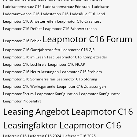
Ladekantenschutz C16
Ladekantenschutz Edelstahl
Ladekarte
Laderaumwanne C16
Ladestation C16
Ladesäule C16
Land
Leapmotor C16 Allwetterreifen
Leapmotor C16 Crashtest
Leapmotor C16 Defekt
Leapmotor C16 Fahrwerk techn
Leapmotor C16 Forum
Leapmotor C16 Fehler
Leapmotor C16 Ganzjahresreifen
Leapmotor C16 GJR
Leapmotor C16 im Crash Test
Leapmotor C16 Kompletträder
Leapmotor C16 Lochkreis
Leapmotor C16 NCAP
Leapmotor C16 Neuzulassungen
Leapmotor C16 Problem
Leapmotor C16 Sommerreifen
Leapmotor C16 Störung
Leapmotor C16 Werksgarantie
Leapmotor C16 Zulassungen
Leapmotor Forum
Leapmotor Konfiguration
Leapmotor Konfigurator
Leapmotor Probefahrt
Leasing Angebot Leapmotor C16
Leasingfaktor Leapmotor C16
Lieferzeit C16
Lieferzeit C16 2024
Lieferzeit C16 2025