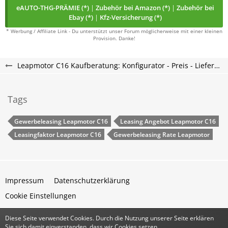
eAUTO-THG-PRÄMIE (*)
|
Zubehör bei Amazon (*)
|
Zubehör bei
Ebay (*)
|
Kfz-Versicherung (*)
* Werbung / Affiliate Link - Du unterstützt unser Forum möglicherweise mit einer kleinen
Provision. Danke!
Leapmotor C16 Kaufberatung: Konfigurator - Preis - Lieferzeit - Leapmotor C16 Forum
Tags
Gewerbeleasing Leapmotor C16
Leasing Angebot Leapmotor C16
Leasingfaktor Leapmotor C16
Gewerbeleasing Rate Leapmotor
Impressum
Datenschutzerklärung
Cookie Einstellungen
Diese Seite verwendet Cookies. Durch die Nutzung unserer Seite erklären
Community-Software:
WoltLab Suite™
Sie sich damit einverstanden, dass wir Cookies setzen.